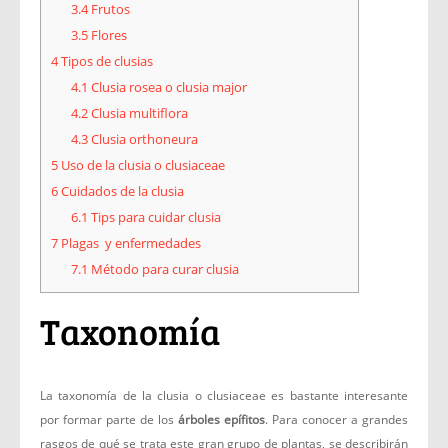
3.4
Frutos
3.5
Flores
4
Tipos de clusias
4.1
Clusia rosea o clusia major
4.2
Clusia multiflora
4.3
Clusia orthoneura
5
Uso de la clusia o clusiaceae
6
Cuidados de la clusia
6.1
Tips para cuidar clusia
7
Plagas y enfermedades
7.1
Método para curar clusia
Taxonomía
La taxonomía de la clusia o clusiaceae es bastante interesante
por formar parte de los
árboles epífitos
. Para conocer a grandes
rasgos de qué se trata este gran grupo de plantas, se describirán