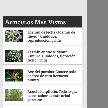
Articulos Mas Vistos
Jazmín de leche (Jazmin de
lluvia): Cuidados,
reproducción y más
Jazmín enano o jazmín
Kimura: Cuidados, floración,
ficha y más
Ave del paraíso: Conoce todo
acerca de esta hermosa
planta
Acacia longifolia: Todo lo que
debes saber de este árbol
perenne