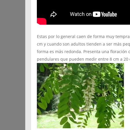
Estas por lo general caen de forma muy tempra
cm y cuando son adultos tienden a ser más peq
forma es más redonda. Presenta una floración 
pendulares que pueden medir entre 8 cm a 20 