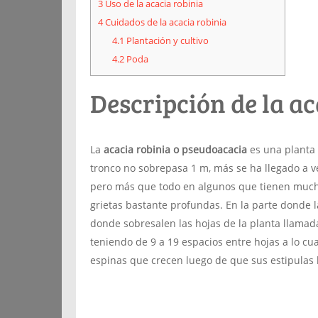
3
Uso de la acacia robinia
4
Cuidados de la acacia robinia
4.1
Plantación y cultivo
4.2
Poda
Descripción de la ac
La
acacia robinia o pseudoacacia
es una planta 
tronco no sobrepasa 1 m, más se ha llegado a v
pero más que todo en algunos que tienen mucha
grietas bastante profundas. En la parte donde la
donde sobresalen las hojas de la planta llamad
teniendo de 9 a 19 espacios entre hojas a lo cua
espinas que crecen luego de que sus estipulas 