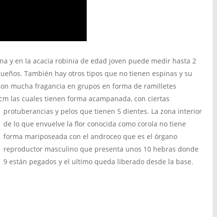
na y en la acacia robinia de edad joven puede medir hasta 2
ueños. También hay otros tipos que no tienen espinas y su
con mucha fragancia en grupos en forma de ramilletes
cm las cuales tienen forma acampanada, con ciertas
protuberancias y pelos que tienen 5 dientes.
La zona interior
de lo que envuelve la flor conocida como corola no tiene
forma mariposeada con el androceo que es el órgano
reproductor masculino que presenta unos 10 hebras donde
9 están pegados y el ultimo queda liberado desde la base.