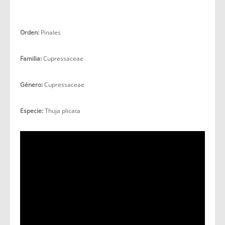
Orden:
Pinales
Familia:
Cupressaceae
Género:
Cupressaceae
Especie:
Thuja plicata