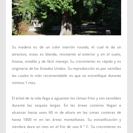
Su madera es de un color marrón rosado, el cual le da un
atractivo, estas es blanda, resistente al exterior y en el suelo,
liviana, estable y de fácil manejo. Su crecimiento es rápido y es
originaria de los Estados Unidos. Su reproducción es por semillas
las cuales lo más recomendable es que se estratifique durante
mínimo 1 mes.
El árbol de la vida llega a aguantar los climas fríos y son sensibles
durante las sequias largas. En las áreas costeras llegan a
alcanzar hasta unos 60 m de altura en las zonas costeras de
hasta 1800 m en las áreas montañosas. Su estratificación y
siembra dura un mes en el frio de uno 4 º C. Su crecimiento es