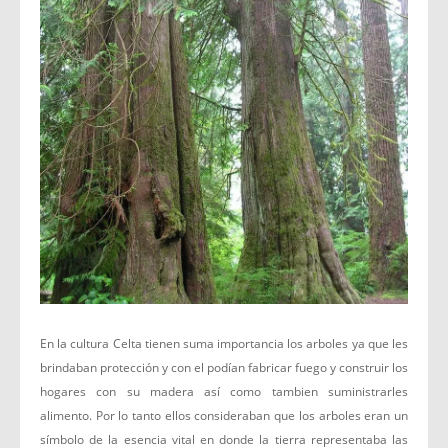
En la cultura Celta tienen suma importancia los arboles ya que les
brindaban protección y con el podían fabricar fuego y construir los
hogares con su madera así como tambien suministrarles
alimento. Por lo tanto ellos consideraban que los arboles eran un
símbolo de la esencia vital en donde la tierra representaba las