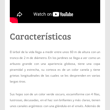
Características
El árbol de la vida llega a medir entre unos 60 m de altura con un
tronco de 2 m de diámetro. En los jardines se llega a ver como un
arbusto grande con una apariencia globosa, tiene una copa
piramidal y estrecha, su corteza es de un color canela y tiene
grietas longitudinales de las cuales se les desprenden en varias
largas tiras.
Sus hojas son de un color verde oscuro, escamiforme con 4 filas,
lustrosas, decusadas, en el haz son brillantes y más claras, tienen
unos canales argénteos con una glándula en el envés. Además de