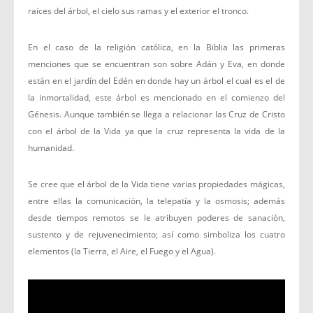
raíces del árbol, el cielo sus ramas y el exterior el tronco.
En el caso de la religión católica, en la Biblia las primeras
menciones que se encuentran son sobre Adán y Eva, en donde
están en el jardín del Edén en donde hay un árbol el cual es el de
la inmortalidad, este árbol es mencionado en el comienzo del
Génesis. Aunque también se llega a relacionar las Cruz de Cristo
con el árbol de la Vida ya que la cruz representa la vida de la
humanidad.
Se cree que el árbol de la Vida tiene varias propiedades mágicas,
entre ellas la comunicación, la telepatía y la osmosis; además
desde tiempos remotos se le atribuyen poderes de sanación,
sustento y de rejuvenecimiento; así como simboliza los cuatro
elementos (la Tierra, el Aire, el Fuego y el Agua).