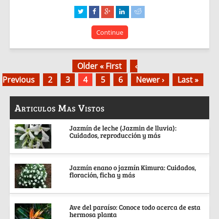
Continue
Older « First
‹
Previous
2
3
4
5
6
Newer ›
Last »
Articulos Mas Vistos
Jazmín de leche (Jazmin de lluvia):
Cuidados, reproducción y más
Jazmín enano o jazmín Kimura: Cuidados,
floración, ficha y más
Ave del paraíso: Conoce todo acerca de esta
hermosa planta