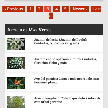
‹ Previous
1
2
3
4
5
Newer ›
Last
»
Articulos Mas Vistos
Jazmín de leche (Jazmin de lluvia):
Cuidados, reproducción y más
Jazmín enano o jazmín Kimura: Cuidados,
floración, ficha y más
Ave del paraíso: Conoce todo acerca de esta
hermosa planta
Acacia longifolia: Todo lo que debes saber de
este árbol perenne