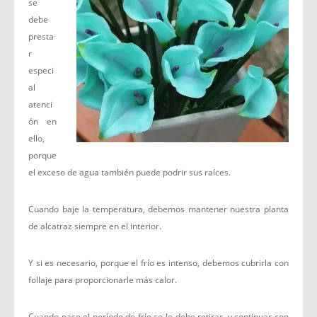
se
debe
presta
r
especi
al
atenci
ón en
ello,
porque
el exceso de agua también puede podrir sus raíces.
Cuando baje la temperatura, debemos mantener nuestra planta
de alcatraz siempre en el interior.
Y si es necesario, porque el frío es intenso, debemos cubrirla con
follaje para proporcionarle más calor.
Cuando pase el período de frío se le debe retirar, y continuar con