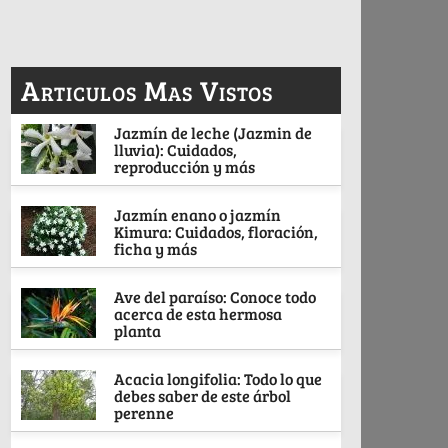
Articulos Mas Vistos
Jazmín de leche (Jazmin de
lluvia): Cuidados,
reproducción y más
Jazmín enano o jazmín
Kimura: Cuidados, floración,
ficha y más
Ave del paraíso: Conoce todo
acerca de esta hermosa
planta
Acacia longifolia: Todo lo que
debes saber de este árbol
perenne