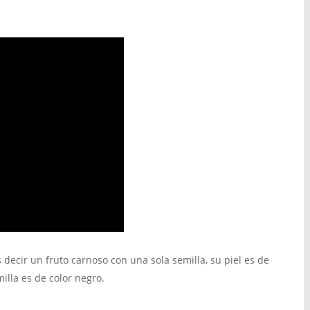
s decir un fruto carnoso con una sola semilla, su piel es de
milla es de color negro.