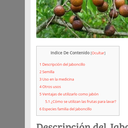
Indice De Contenido
[
Ocultar
]
1
Descripción del Jaboncillo
2
Semilla
3
Uso en la medicina
4
Otros usos
5
Ventajas de utilizarlo como jabón
5.1
¿Cómo se utilizan las frutas para lavar?
6
Especies familia del Jaboncillo
Descripción del Jab