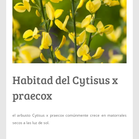
Habitad del Cytisus x
praecox
el arbusto Cytisus x praecox comúnmente crece en matorrales
secos a las luz de sol.