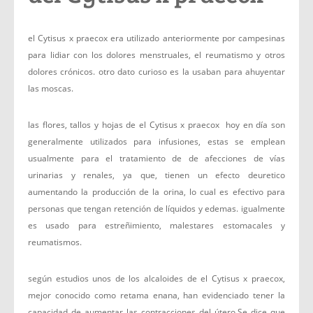
el Cytisus x praecox era utilizado anteriormente por campesinas
para lidiar con los dolores menstruales, el reumatismo y otros
dolores crónicos. otro dato curioso es la usaban para ahuyentar
las moscas.
las flores, tallos y hojas de el Cytisus x praecox hoy en día son
generalmente utilizados para infusiones, estas se emplean
usualmente para el tratamiento de de afecciones de vías
urinarias y renales, ya que, tienen un efecto deuretico
aumentando la producción de la orina, lo cual es efectivo para
personas que tengan retención de líquidos y edemas. igualmente
es usado para estreñimiento, malestares estomacales y
reumatismos.
según estudios unos de los alcaloides de el Cytisus x praecox,
mejor conocido como retama enana, han evidenciado tener la
capacidad de aumentar las contracciones del útero.Se dice que