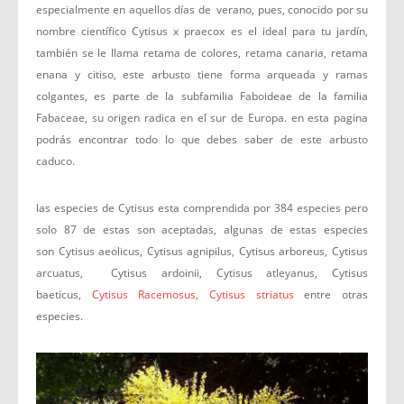
especialmente en aquellos días de verano, pues, conocido por su
nombre científico Cytisus x praecox es el ideal para tu jardín,
también se le llama retama de colores, retama canaria, retama
enana y citiso, este arbusto tiene forma arqueada y ramas
colgantes, es parte de la subfamilia Faboideae de la familia
Fabaceae, su origen radica en el sur de Europa. en esta pagina
podrás encontrar todo lo que debes saber de este arbusto
caduco.
las especies de Cytisus esta comprendida por 384 especies pero
solo 87 de estas son aceptadas, algunas de estas especies
son Cytisus aeolicus, Cytisus agnipilus, Cytisus arboreus, Cytisus
arcuatus, Cytisus ardoinii, Cytisus atleyanus, Cytisus
baeticus,
Cytisus Racemosus,
Cytisus striatus
entre otras
especies.