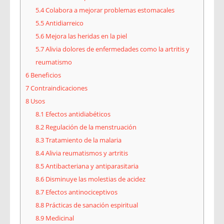
5.4
Colabora a mejorar problemas estomacales
5.5
Antidiarreico
5.6
Mejora las heridas en la piel
5.7
Alivia dolores de enfermedades como la artritis y
reumatismo
6
Beneficios
7
Contraindicaciones
8
Usos
8.1
Efectos antidiabéticos
8.2
Regulación de la menstruación
8.3
Tratamiento de la malaria
8.4
Alivia reumatismos y artritis
8.5
Antibacteriana y antiparasitaria
8.6
Disminuye las molestias de acidez
8.7
Efectos antinociceptivos
8.8
Prácticas de sanación espiritual
8.9
Medicinal