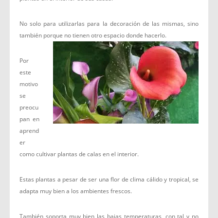
No solo para utilizarlas para la decoración de las mismas, sino
también porque no tienen otro espacio donde hacerlo.
Por
este
motivo
se
preocu
pan en
aprend
er
como cultivar plantas de calas en el interior.
Estas plantas a pesar de ser una flor de clima cálido y tropical, se
adapta muy bien a los ambientes frescos.
También soporta muy bien las bajas temperaturas, con tal y no