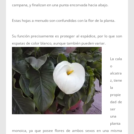
campana, y finalizan en una punta encorvada hacia abajo.
Estas hojas a menudo son confundidas con la flor de la planta.
Su función precisamente es proteger al espádice, por lo que son
espatas de color blanco, aunque también pueden variar.
La cala
o
alcatra
z, tiene
la
propie
dad de
ser
una
planta
monoica, ya que posee flores de ambos sexos en una misma