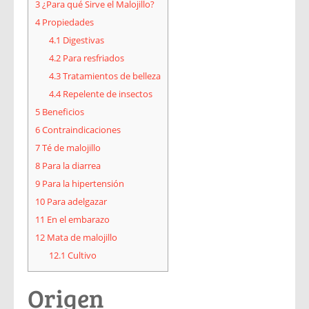
3
¿Para qué Sirve el Malojillo?
4
Propiedades
4.1
Digestivas
4.2
Para resfriados
4.3
Tratamientos de belleza
4.4
Repelente de insectos
5
Beneficios
6
Contraindicaciones
7
Té de malojillo
8
Para la diarrea
9
Para la hipertensión
10
Para adelgazar
11
En el embarazo
12
Mata de malojillo
12.1
Cultivo
Origen