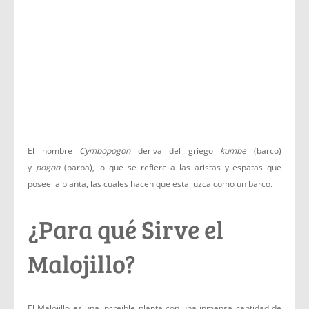
El nombre
Cymbopogon
deriva del griego
kumbe
(barco)
y
pogon
(barba), lo que se refiere a las aristas y espatas que
posee la planta, las cuales hacen que esta luzca como un barco.
¿Para qué Sirve el
Malojillo?
El Malojillo es una increíble planta con una inmensa cantidad de