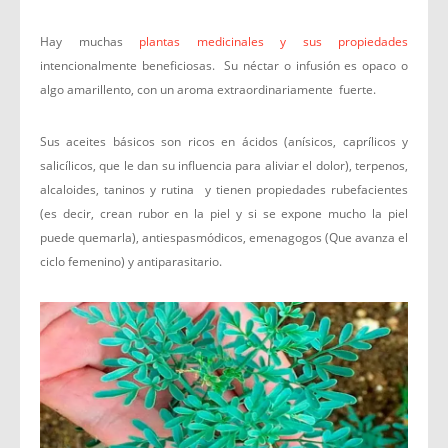
Hay muchas
plantas medicinales y sus propiedades
intencionalmente beneficiosas. Su néctar o infusión es opaco o
algo amarillento, con un aroma extraordinariamente fuerte.
Sus aceites básicos son ricos en ácidos (anísicos, caprílicos y
salicílicos, que le dan su influencia para aliviar el dolor), terpenos,
alcaloides, taninos y rutina y tienen propiedades rubefacientes
(es decir, crean rubor en la piel y si se expone mucho la piel
puede quemarla), antiespasmódicos, emenagogos (Que avanza el
ciclo femenino) y antiparasitario.