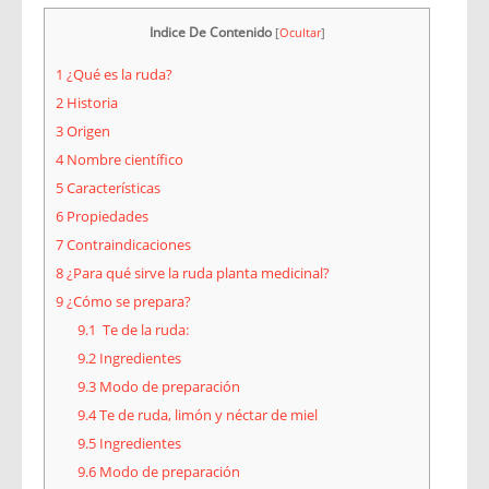
Indice De Contenido
[
Ocultar
]
1
¿Qué es la ruda?
2
Historia
3
Origen
4
Nombre científico
5
Características
6
Propiedades
7
Contraindicaciones
8
¿Para qué sirve la ruda planta medicinal?
9
¿Cómo se prepara?
9.1
Te de la ruda:
9.2
Ingredientes
9.3
Modo de preparación
9.4
Te de ruda, limón y néctar de miel
9.5
Ingredientes
9.6
Modo de preparación