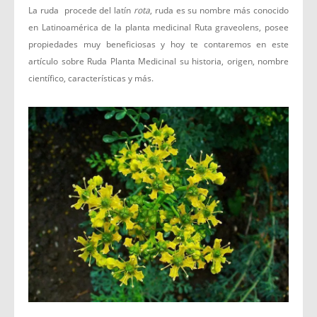
La ruda procede del latín
rota
, ruda es su nombre más conocido
en Latinoamérica de la planta medicinal Ruta graveolens, posee
propiedades muy beneficiosas y hoy te contaremos en este
artículo sobre Ruda Planta Medicinal su historia, origen, nombre
científico, características y más.