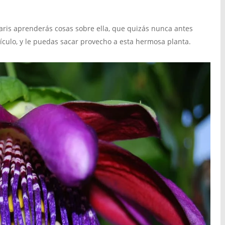
aris aprenderás cosas sobre ella, que quizás nunca antes
ículo, y le puedas sacar provecho a esta hermosa planta.