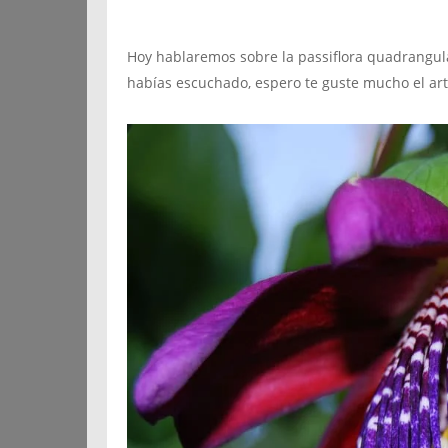
Hoy hablaremos sobre la passiflora quadrangul
habías escuchado, espero te guste mucho el art