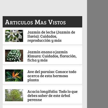
Articulos Mas Vistos
Jazmín de leche (Jazmin de
lluvia): Cuidados,
reproducción y más
Jazmín enano o jazmín
Kimura: Cuidados, floración,
ficha y más
Ave del paraíso: Conoce todo
acerca de esta hermosa
planta
Acacia longifolia: Todo lo que
debes saber de este árbol
perenne