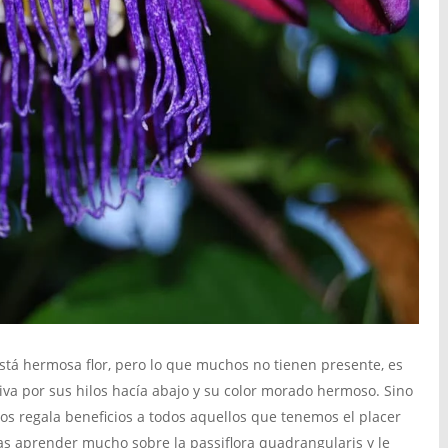
tá hermosa flor, pero lo que muchos no tienen presente, es
iva por sus hilos hacía abajo y su color morado hermoso. Sino
s regala beneficios a todos aquellos que tenemos el placer
das aprender mucho sobre la passiflora quadrangularis y le