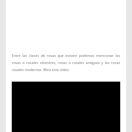
Entre las clases de rosas que existen podemos mencionar las
rosas o rosales silvestres, rosas o rosales antiguos y las rosas
rosales modernos. Mira este vídeo.