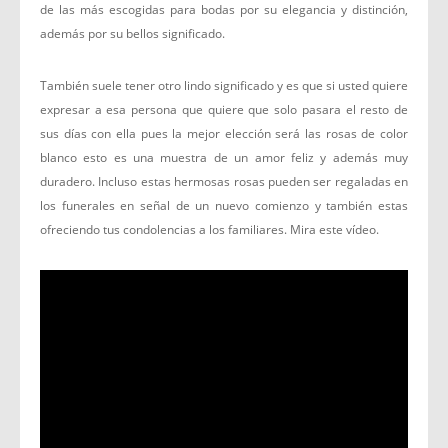
de las más escogidas para bodas por su elegancia y distinción,
además por su bellos significado.
También suele tener otro lindo significado y es que si usted quiere
expresar a esa persona que quiere que solo pasara el resto de
sus días con ella pues la mejor elección será las rosas de color
blanco esto es una muestra de un amor feliz y además muy
duradero. Incluso estas hermosas rosas pueden ser regaladas en
los funerales en señal de un nuevo comienzo y también estas
ofreciendo tus condolencias a los familiares. Mira este vídeo.