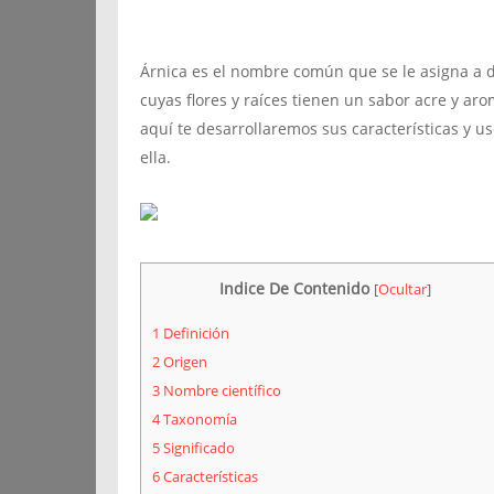
Árnica es el nombre común que se le asigna a d
cuyas flores y raíces tienen un sabor acre y ar
aquí te desarrollaremos sus características y 
ella.
Indice De Contenido
[
Ocultar
]
1
Definición
2
Origen
3
Nombre científico
4
Taxonomía
5
Significado
6
Características