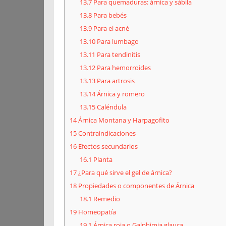
13.7
Para quemaduras: árnica y sábila
13.8
Para bebés
13.9
Para el acné
13.10
Para lumbago
13.11
Para tendinitis
13.12
Para hemorroides
13.13
Para artrosis
13.14
Árnica y romero
13.15
Caléndula
14
Árnica Montana y Harpagofito
15
Contraindicaciones
16
Efectos secundarios
16.1
Planta
17
¿Para qué sirve el gel de árnica?
18
Propiedades o componentes de Árnica
18.1
Remedio
19
Homeopatía
19.1
Árnica roja o Galphimia glauca