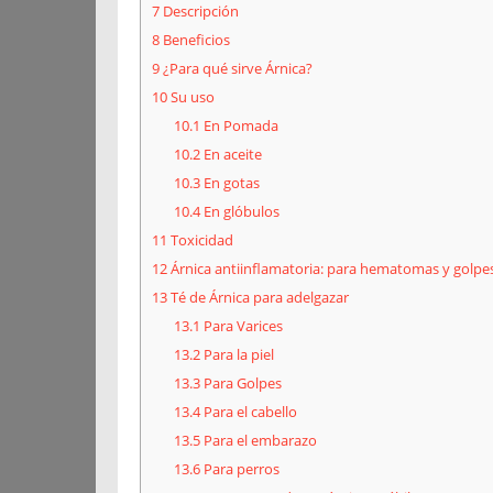
7
Descripción
8
Beneficios
9
¿Para qué sirve Árnica?
10
Su uso
10.1
En Pomada
10.2
En aceite
10.3
En gotas
10.4
En glóbulos
11
Toxicidad
12
Árnica antiinflamatoria: para hematomas y golpe
13
Té de Árnica para adelgazar
13.1
Para Varices
13.2
Para la piel
13.3
Para Golpes
13.4
Para el cabello
13.5
Para el embarazo
13.6
Para perros