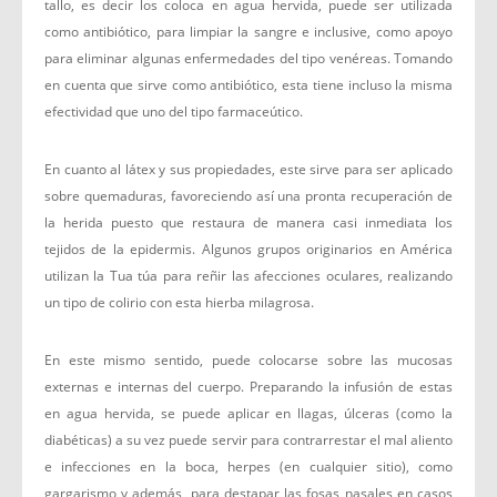
tallo, es decir los coloca en agua hervida, puede ser utilizada
como antibiótico, para limpiar la sangre e inclusive, como apoyo
para eliminar algunas enfermedades del tipo venéreas. Tomando
en cuenta que sirve como antibiótico, esta tiene incluso la misma
efectividad que uno del tipo farmaceútico.
En cuanto al látex y sus propiedades, este sirve para ser aplicado
sobre quemaduras, favoreciendo así una pronta recuperación de
la herida puesto que restaura de manera casi inmediata los
tejidos de la epidermis. Algunos grupos originarios en América
utilizan la Tua túa para reñir las afecciones oculares, realizando
un tipo de colirio con esta hierba milagrosa.
En este mismo sentido, puede colocarse sobre las mucosas
externas e internas del cuerpo. Preparando la infusión de estas
en agua hervida, se puede aplicar en llagas, úlceras (como la
diabéticas) a su vez puede servir para contrarrestar el mal aliento
e infecciones en la boca, herpes (en cualquier sitio), como
gargarismo y además, para destapar las fosas nasales en casos